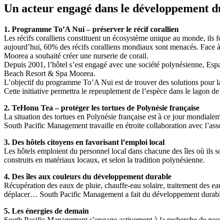
Un acteur engagé dans le développement d
1. Programme To’A Nui – préserver le récif corallien
Les récifs coralliens constituent un écosystème unique au monde, ils f
aujourd’hui, 60% des récifs coralliens mondiaux sont menacés. Face à 
Moorea a souhaité créer une nurserie de corail.
Depuis 2001, l’hôtel s’est engagé avec une société polynésienne, Espac
Beach Resort & Spa Moorea.
L’objectif du programme To’A Nui est de trouver des solutions pour l
Cette initiative permettra le repeuplement de l’espèce dans le lagon d
2. TeHonu Tea – protéger les tortues de Polynésie française
La situation des tortues en Polynésie française est à ce jour mondialem
South Pacific Management travaille en étroite collaboration avec l’ass
3. Des hôtels citoyens en favorisant l’emploi local
Les hôtels emploient du personnel local dans chacune des îles où ils s
construits en matériaux locaux, et selon la tradition polynésienne.
4. Des îles aux couleurs du développement durable
Récupération des eaux de pluie, chauffe-eau solaire, traitement des eaux
déplacer… South Pacific Management a fait du développement durable l
5. Les énergies de demain
South Pacific Management s’engage activement à la recherche de nouvell