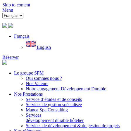
Skip to content
Menu
Français
English
Réserver
Le groupe SPM
Qui sommes nous ?
Nos Valeurs
Notre engagement Développement Durable
Nos Prestations
Service d’études et de conseils
Services de gestion spécialisée
Manea Spa Consulting
Services
développement durable hôtelier
Services de développement & de gestion de projets
Nos références