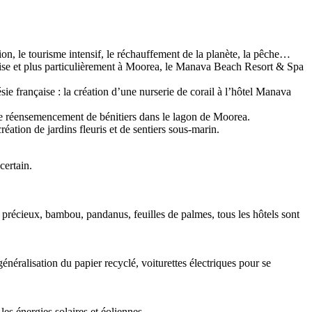
ion, le tourisme intensif, le réchauffement de la planète, la pêche…
çaise et plus particulièrement à Moorea, le Manava Beach Resort & Spa
e française : la création d’une nurserie de corail à l’hôtel Manava
de réensemencement de bénitiers dans le lagon de Moorea.
ation de jardins fleuris et de sentiers sous-marin.
certain.
 précieux, bambou, pandanus, feuilles de palmes, tous les hôtels sont
énéralisation du papier recyclé, voiturettes électriques pour se
es énergies solaires et éoliennes.