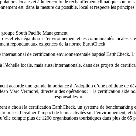
populations locales et à lutter contre le réchauffement climatique sont mi
ionnement est, dans la mesure du possible, local et respecte les princip
du groupe South Pacific Management.
r des effets négatifs sur l’environnement et les communautés locales si
nement répondant aux exigences de la norme EarthCheck.
nternational de certification environnementale baptisé EarthCheck. L’
l’échelle locale, mais aussi internationale, dans des projets de certifi
ment accorde une grande importance à l’adoption d’une politique de d
n-Marc Vermorel, directeur des opérations : « la certification aide nos
responsables. »
a choisi la certification EarthCheck, un système de benchmarking envi
ntreprises d’évaluer l’impact de leurs activités sur l’environnement, et 
qu’elle compte plus de 1200 organisations touristiques dans plus de 65 p