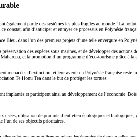
urable
ont également partie des systèmes les plus fragiles au monde ! La pollut
ce constat, afin d’anticiper et enrayer ce processus en Polynésie fran
e Bleu, dans l’un des premiers projets d’une telle envergure en Polynési
a préservation des espèces sous-marines, et de développer des actions 
e Maharepa, et la promotion d’un programme d’éco-tourisme grâce à la cré
ent menacées d’extinction, et leur avenir en Polynésie française reste in
ociation Te Honu Tea dans le but de protéger les tortues.
ont implantés et participent ainsi au développement de l’économie. Bois
 usées, utilisation de produits d’entretien écologiques et biologiques, g
’un de ses objectifs prioritaires.
es solutions pour utiliser au mieux les énergies de demain telles que l